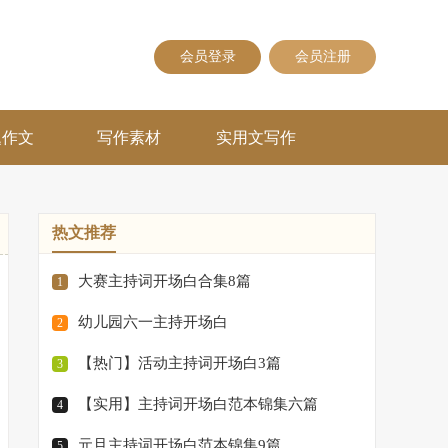
会员登录
会员注册
题作文
写作素材
实用文写作
热文推荐
大赛主持词开场白合集8篇
1
幼儿园六一主持开场白
2
【热门】活动主持词开场白3篇
3
【实用】主持词开场白范本锦集六篇
4
元旦主持词开场白范本锦集9篇
5