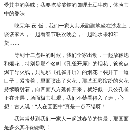
受其中的美味；我要吃爷爷炖的咖喱土豆牛肉，体验其
中的香味……
吃完年 夜 饭，我们一家人其乐融融地坐在沙发上，
谈谈家常，一起看春节联欢晚会，一起吃水果和年
货……
等到十二点钟的时候，我们全家出动，一起放鞭炮
和烟花，特别是那个名叫《孔雀开屏》的烟花，爸爸点
燃了导火线，只见那《孔雀开屏》的烟花上裂开了一道
口子，紧接着，里面喷出了火花，那些五彩缤纷的火花
持续喷射着，向四面八方延伸开来，就好似一只公孔雀
正在开屏，场面极其壮观，我们不禁看得入了迷，心
想：古人说：“人在画图中”真是一点不错呀！
我常常梦到我们一家人一起过春节的情景，那画面
是多么其乐融融啊！