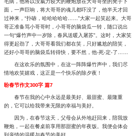
毛病，他将以没威力较大的鞭炮放在大哥哥坐的凳子下
面，一声巨响，将大哥哥的魂儿都吓没了，他半天才回
过神来，“扑哧，哈哈哈哈哈……”大家一起笑起来。大哥
哥正准备骂小哥哥时，小哥哥的脑袋瓜一转，随口说出
一句“爆竹声中一岁除，春风送暖入屠苏”。这时，大家笑
得更起劲了，大哥哥看我们都在笑，只好尴尬的陪笑，
还好小哥哥的脑袋瓜转得快，要不然，他-死-定-了……
在这欢乐的氛围中，在这一阵阵爆竹声中，我们尽
情地欢笑嬉戏，这正是一个快乐的除夕夜！
盼春节作文300字 篇7
春节在我的心中永远是最美好、最甜蜜、最隆重
的，它可以给我带来无限的幸福与美好。
因为，在春节这天，父母会从外地赶回来，陪我放
鞭炮，一起在餐桌前享用那甜蜜的年夜饭。我便会体会
到亲情的温暖与春节的美好。