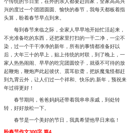
个传统的节日里，在外的亲人都要赶回家，全家高高兴
兴的度过一个团团圆圆、愉快的春节，我每天都板着指
头算，盼着春节早点到来。
每到春节来临之际，全家人早早地开始忙活起来，
不光准备吃的东西，还把家里打扫的一干二净，一尘不
染，过一个干干净净的新年，所有的事情都准备好以
后，大年三十的早上，贴上传统的对联，到了晚上，一
家人热热闹闹、早早的吃完团圆饺子，就亟不可待的放
起鞭炮，鞭炮声此起彼伏、震耳欲聋，把妖魔鬼怪都赶
到九霄云外，让人们过一个祥和、快乐的.新年，预祝来
年过得更好！
春节期间，爸爸妈妈还带着我串串亲戚，到处转
转，好好放松一下。
春节是一个美好的节日，我真希望他早日来临！
盼春节作文300字 篇4