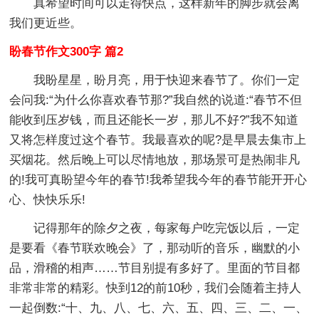
真希望时间可以走得快点，这样新年的脚步就会离
我们更近些。
盼春节作文300字 篇2
我盼星星，盼月亮，用于快迎来春节了。你们一定
会问我:“为什么你喜欢春节那?”我自然的说道:“春节不但
能收到压岁钱，而且还能长一岁，那儿不好?”我不知道
又将怎样度过这个春节。我最喜欢的呢?是早晨去集市上
买烟花。然后晚上可以尽情地放，那场景可是热闹非凡
的!我可真盼望今年的春节!我希望我今年的春节能开开心
心、快快乐乐!
记得那年的除夕之夜，每家每户吃完饭以后，一定
是要看《春节联欢晚会》了，那动听的音乐，幽默的小
品，滑稽的相声……节目别提有多好了。里面的节目都
非常非常的精彩。快到12的前10秒，我们会随着主持人
一起倒数:“十、九、八、七、六、五、四、三、二、一、