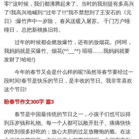
零!”这时候，我们都沸腾起来了。当时的我别提有多高兴
了!我高兴地喊到:“过年了!!!”我不禁想到了王安石的《元
日》:爆竹声中一岁除， 春风送暖入屠苏。 千门万户曈
曈日， 总把新桃换旧符。
过年的时候都会燃放爆竹，还有的放烟花。(呵呵，
我妈妈就是买爆竹、烟花(*^__^*) 嘻嘻……我妈妈就要
发财了!哈哈!)
今年的春节又会是什么样的呢?虽然等春节要经过一
段时间!春节是快乐的节日，是丰收的节日。我非常喜欢
这个节日!
盼春节作文300字 篇3
春节是中国最传统的节日之一，小孩子们也可以得
到压岁钱和礼物。每一个人都可以敞开肚子、痛痛快快
的吃到很多好吃的；放心大胆的过足放鞭炮的瘾。在这