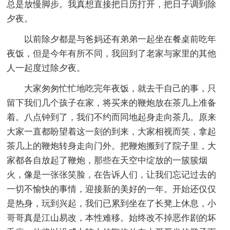
总是放慢脚步。我真想直接把日历打开，把日子调到除
夕夜。
以前除夕都是与爸妈还有弟弟一起坐在餐桌前吃年
夜饭，但是今年有所不同，我回到了老家与家里的其他
人一起度过除夕夜。
大家匆匆忙忙地吃完年夜饭，就去干自己的事，只
留下我们几个孩子在家，将买来的鞭炮放在茶几上准备
着。八点钟到了，我们不约而同地起身走向茶几。原来
大家一直都盼望着这一刻的到来，大家相视而笑，拿起
茶几上的鞭炮转身走向门外。把鞭炮搬到了院子里，大
家都各自放起了鞭炮，那些在天空中绽放的一簇簇烟
火，像是一张张笑脸，在告诉人们，让我们忘记过去的
一切不愉快的事情，迎接新的美好的一年。开始还仅仅
是热身，玩到兴起，我们已累到坐在了长凳上休息，小
哥哥真是江山易改，本性难移。始终改不掉恶作剧的坏