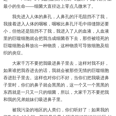
最小的生命——细菌大直径达上零点几微米了。
我先进入人体的鼻孔，人鼻孔的汗毛阻挡不了我，
我接着进入人体的咽喉，咽喉比鼻孔汗毛中得缝隙还要
小，但他还是阻挡不了我，我进入了人的血液，人血液
里的巨噬细胞就会把我当成细菌吞下去，那些被噎死的
巨噬细胞会释放出一种物质，这种物质可导致细胞及组
织的炎症。
大家千万不要把我吸进鼻子里去，这样对我不好，
如果谁把我吞进去的话，我就会被那些无情的巨噬细胞
吞进肚子里去。这样也对你们不好，当你们把我吸进鼻
子里时，你们的鼻子就会黑黑的，这一个又一个黑黑的
东西就是一只又一只的细菌，所以，大家千万不要把我
和我的兄弟姐妹们吸进鼻子里。
被我污染的地区的人类们，你们听好了：如果我的