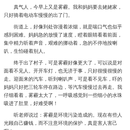
真气人，今早上又是雾霾。我和妈妈要去姥姥家，
只好骑着电动车慢慢的出了门。
街道上，好像到处弥漫着浓烟，就是喘口气也似乎
感到困难。妈妈急的放慢了速度，瞪着眼睛看着前面，
集中精力听着声音，艰难的挪动着，急的不停地按喇
叭，生怕碰着别人。
终于出了村子，可是雾霾好像更大了，可以说是对
面看不见人。开开车灯，也无济于事，只好很慢很慢的
走。迎面来的汽车，听到喇叭声，可是看不见车，吓的
妈妈只好把三轮车停在路边，等汽车慢慢过去再走。我
仔细看着，雾霾太大了，一呼吸感觉到一些细小的水珠
吸进了肚里，好难受啊！
听老师说过：雾霾是环境污染造成的。现在有些人
光顾自己赚钱，而不注意环境的保护，真是害人害己