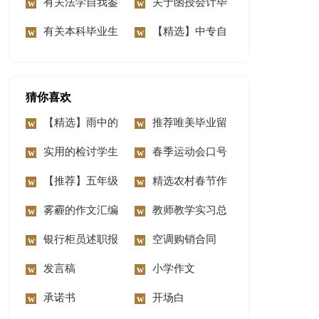
我鉴定4篇
有关法学自我鉴
3篇
关于函授会计毕
定四篇
有关本科毕业生
业生自我鉴定三篇
【精选】中专自
自我鉴定锦集十篇
我鉴定模板汇总4篇
猜你喜欢
【精选】雨中的
推荐唯美毕业留
感动的作文合集9篇
实用的检讨学生
言大全（精选70
春季运动会口号
的检讨书范文汇总九
【推荐】五年级
句）
精选农村春节作
篇
优秀作文汇总5篇
雾霾的作文汇编
文合集八篇
教师教学实习总
4篇
银行柜员述职报
结
空调购销合同
告
发言稿
小学作文
承诺书
开场白