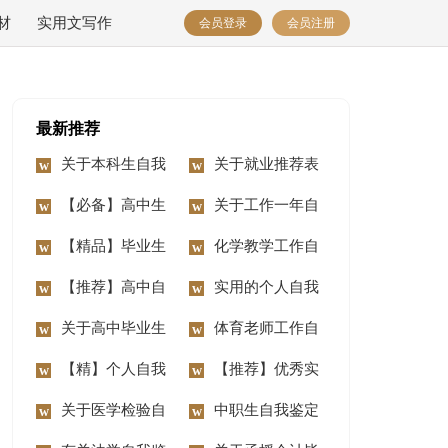
材
实用文写作
会员登录
会员注册
最新推荐
关于本科生自我
关于就业推荐表
鉴定3篇
【必备】高中生
自我鉴定三篇
关于工作一年自
自我鉴定三篇
【精品】毕业生
我鉴定集锦七篇
化学教学工作自
自我鉴定模板集锦七
【推荐】高中自
我鉴定
实用的个人自我
篇
我鉴定三篇
关于高中毕业生
鉴定4篇
体育老师工作自
的自我鉴定集合五篇
【精】个人自我
我鉴定
【推荐】优秀实
鉴定11篇
关于医学检验自
习生自我鉴定三篇
中职生自我鉴定