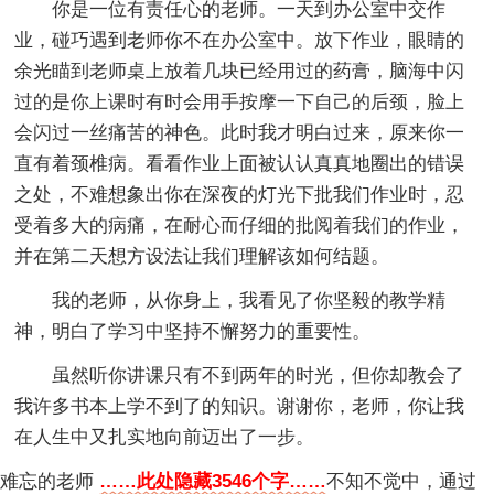
你是一位有责任心的老师。一天到办公室中交作
业，碰巧遇到老师你不在办公室中。放下作业，眼睛的
余光瞄到老师桌上放着几块已经用过的药膏，脑海中闪
过的是你上课时有时会用手按摩一下自己的后颈，脸上
会闪过一丝痛苦的神色。此时我才明白过来，原来你一
直有着颈椎病。看看作业上面被认认真真地圈出的错误
之处，不难想象出你在深夜的灯光下批我们作业时，忍
受着多大的病痛，在耐心而仔细的批阅着我们的作业，
并在第二天想方设法让我们理解该如何结题。
我的老师，从你身上，我看见了你坚毅的教学精
神，明白了学习中坚持不懈努力的重要性。
虽然听你讲课只有不到两年的时光，但你却教会了
我许多书本上学不到了的知识。谢谢你，老师，你让我
在人生中又扎实地向前迈出了一步。
难忘的老师
……此处隐藏3546个字……
不知不觉中，通过