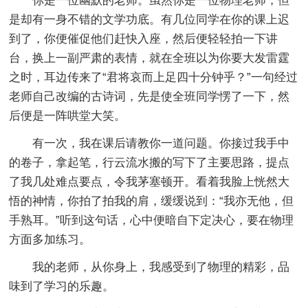
你是一位幽默的老师。虽然你是一位物理老师，但
是却有一身不错的文学功底。有几位同学在你的课上迟
到了，你便催促他们赶快入座，然后便轻轻拍一下讲
台，换上一副严肃的表情，就在全班以为你要大发雷霆
之时，耳边传来了“君将哀而上足四十分钟乎？”一句经过
老师自己改编的古诗词，先是使全班同学愣了一下，然
后便是一阵哄堂大笑。
有一次，我在课后请教你一道问题。你接过我手中
的卷子，拿起笔，行云流水搬的写下了主要思路，提点
了我几处难点要点，令我茅塞顿开。看着我脸上恍然大
悟的神情，你拍了拍我的肩，缓缓说到：“我亦无他，但
手熟耳。”听到这句话，心中便暗自下定决心，要在物理
方面多加练习。
我的老师，从你身上，我感受到了物理的精彩，品
味到了学习的乐趣。