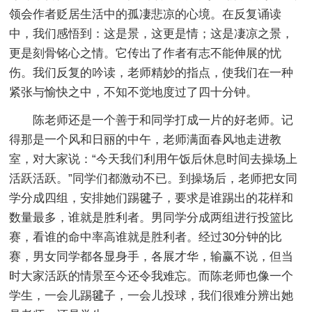
领会作者贬居生活中的孤凄悲凉的心境。在反复诵读
中，我们感悟到：这是景，这更是情；这是凄凉之景，
更是刻骨铭心之情。它传出了作者有志不能伸展的忧
伤。我们反复的吟读，老师精妙的指点，使我们在一种
紧张与愉快之中，不知不觉地度过了四十分钟。
陈老师还是一个善于和同学打成一片的好老师。记
得那是一个风和日丽的中午，老师满面春风地走进教
室，对大家说：“今天我们利用午饭后休息时间去操场上
活跃活跃。”同学们都激动不已。到操场后，老师把女同
学分成四组，安排她们踢毽子，要求是谁踢出的花样和
数量最多，谁就是胜利者。男同学分成两组进行投篮比
赛，看谁的命中率高谁就是胜利者。经过30分钟的比
赛，男女同学都各显身手，各展才华，输赢不说，但当
时大家活跃的情景至今还令我难忘。而陈老师也像一个
学生，一会儿踢毽子，一会儿投球，我们很难分辨出她