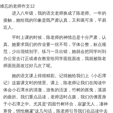
难忘的老师作文12
进入八年级，我的语文老师换成了陈老师。一年的
接触，她给我的印象是既严肃认真，又和蔼可亲，平易
近人。
平时上课的时候，陈老师的神情总是十分严肃，认
真。她要求我们的作业要一丝不苟，字体公整，标点规
范，少出现错别字。练习一旦出错，她就会把同学叫到
办公室去订正或者在教室给同学面批面改，我就被陈老
师面批面改过好几次了呢。
她的语文课上得很精彩。记得她给我们上《小石潭
记》这篇课文时的情景。课上，陈老师让我们在阅读中
体会小石潭水的清澈，游鱼的活泼，竹树的摇曳，溪源
的曲折。我们重点品读，老师适时点拨，我们仿佛置身
于小石潭之中。尤其是“四面竹树环合，寂寥无人，凄神
寒骨，悄怆幽邃”这几句话，陈老师引导我们在品读中去