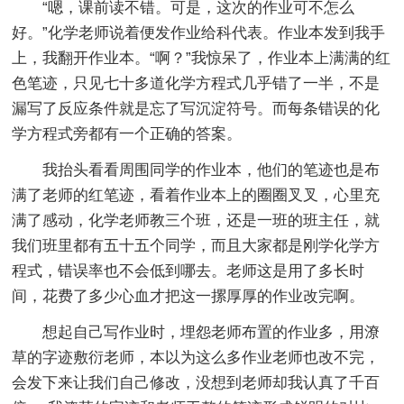
“嗯，课前读不错。可是，这次的作业可不怎么
好。”化学老师说着便发作业给科代表。作业本发到我手
上，我翻开作业本。“啊？”我惊呆了，作业本上满满的红
色笔迹，只见七十多道化学方程式几乎错了一半，不是
漏写了反应条件就是忘了写沉淀符号。而每条错误的化
学方程式旁都有一个正确的答案。
我抬头看看周围同学的作业本，他们的笔迹也是布
满了老师的红笔迹，看着作业本上的圈圈叉叉，心里充
满了感动，化学老师教三个班，还是一班的班主任，就
我们班里都有五十五个同学，而且大家都是刚学化学方
程式，错误率也不会低到哪去。老师这是用了多长时
间，花费了多少心血才把这一摞厚厚的作业改完啊。
想起自己写作业时，埋怨老师布置的作业多，用潦
草的字迹敷衍老师，本以为这么多作业老师也改不完，
会发下来让我们自己修改，没想到老师却我认真了千百