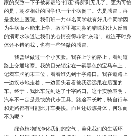
家的兴致一下子被雾霾给“打压”得所剩无几了。更为可怕
的是，朝夕相处的同学也一个个病倒了。先是感冒，再
是发烧上医院。我们班一共46名同学就有好几个同学因
为生病而不能来上学。教室里那刺鼻的醋味和让人反胃
的消毒水味道让我们的心情变得非常“灰暗”。就连平时身
体还不错的我，也有一些轻微的感冒。
我曾经做过一个小实验。我在上学的路上，看到道
路上交通堵塞。我的目光锁定在一辆黑色的宝马车上，
记着车牌的末三位，看看谁先到十字路口。我在道路上
一边疾步地走着，一边回头看看被我远远甩在后面的
车。终于，我比车先到达了十字路口。这个实验表明，
汽车不一定是最快的代步工具。路途不长时，骑自行车
和走路都有可能比开车要快。而且还锻炼身体，何乐而
不为呢？
绿色植物能净化我们的空气，美化我们的生活环