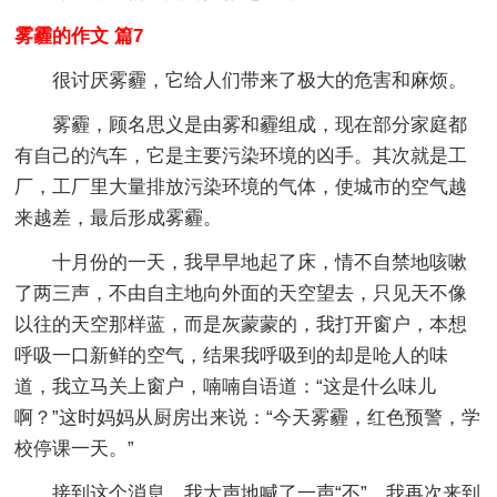
雾霾的作文 篇7
很讨厌雾霾，它给人们带来了极大的危害和麻烦。
雾霾，顾名思义是由雾和霾组成，现在部分家庭都
有自己的汽车，它是主要污染环境的凶手。其次就是工
厂，工厂里大量排放污染环境的气体，使城市的空气越
来越差，最后形成雾霾。
十月份的一天，我早早地起了床，情不自禁地咳嗽
了两三声，不由自主地向外面的天空望去，只见天不像
以往的天空那样蓝，而是灰蒙蒙的，我打开窗户，本想
呼吸一口新鲜的空气，结果我呼吸到的却是呛人的味
道，我立马关上窗户，喃喃自语道：“这是什么味儿
啊？”这时妈妈从厨房出来说：“今天雾霾，红色预警，学
校停课一天。”
接到这个消息，我大声地喊了一声“不”，我再次来到