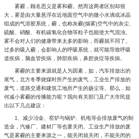
雾霾，顾名思义是雾和霾。然而这两者区别却很
大，雾是由大量悬浮在近地面空气中的微小水滴或冰晶
组成的气溶胶系统，霾，也称灰霾(烟雾)空气中的灰尘、
硫酸、硝酸、有机碳氢化合物等粒子也能使大气混浊。
雾不会对人们的健康带来太多的影响，而霾就不同了。
过多的吸入霾，会影响人的呼吸系统，就可能导致呼吸
道疾病，脑血管疾病，肺部疾病，鼻腔炎症等疾病。
雾霾的主要来源就是人为因素，如，汽车排放出的
尾气，北方冬季烧煤时所产生的废气，工业生产排放的
废气，道路交通和建筑工地所产生的扬尘等。那么，如
何减小雾霾的传播能力呢？我向有关部门及广大市民提
出以下几点建议：
1、减少冶金、窑炉与锅炉、机电等会排放废气的制
造业，汽修厂、建材厂等也要关闭。工业生产排放的废
气是雾霾的主要来源之一，能关闭就关闭，不能关闭的