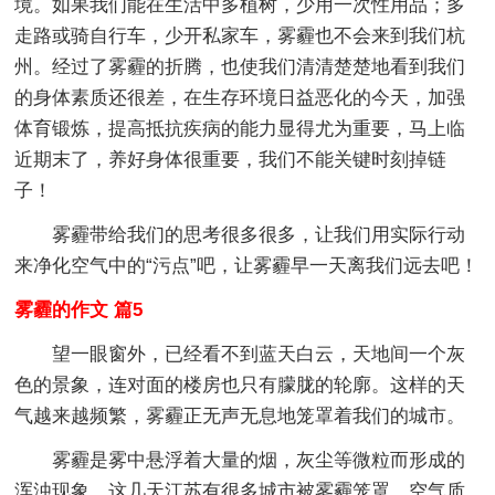
境。如果我们能在生活中多植树，少用一次性用品；多
走路或骑自行车，少开私家车，雾霾也不会来到我们杭
州。经过了雾霾的折腾，也使我们清清楚楚地看到我们
的身体素质还很差，在生存环境日益恶化的今天，加强
体育锻炼，提高抵抗疾病的能力显得尤为重要，马上临
近期末了，养好身体很重要，我们不能关键时刻掉链
子！
雾霾带给我们的思考很多很多，让我们用实际行动
来净化空气中的“污点”吧，让雾霾早一天离我们远去吧！
雾霾的作文 篇5
望一眼窗外，已经看不到蓝天白云，天地间一个灰
色的景象，连对面的楼房也只有朦胧的轮廓。这样的天
气越来越频繁，雾霾正无声无息地笼罩着我们的城市。
雾霾是雾中悬浮着大量的烟，灰尘等微粒而形成的
浑浊现象。这几天江苏有很多城市被雾霾笼罩，空气质