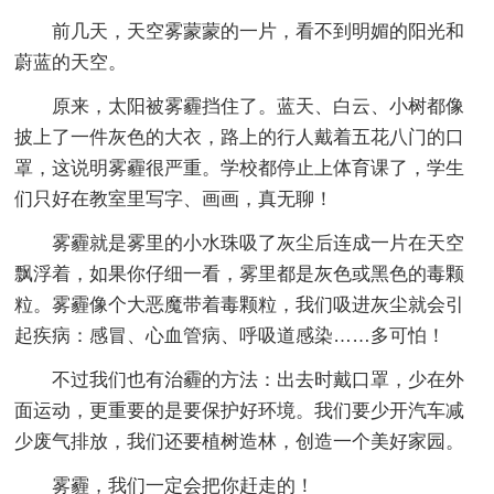
前几天，天空雾蒙蒙的一片，看不到明媚的阳光和
蔚蓝的天空。
原来，太阳被雾霾挡住了。蓝天、白云、小树都像
披上了一件灰色的大衣，路上的行人戴着五花八门的口
罩，这说明雾霾很严重。学校都停止上体育课了，学生
们只好在教室里写字、画画，真无聊！
雾霾就是雾里的小水珠吸了灰尘后连成一片在天空
飘浮着，如果你仔细一看，雾里都是灰色或黑色的毒颗
粒。雾霾像个大恶魔带着毒颗粒，我们吸进灰尘就会引
起疾病：感冒、心血管病、呼吸道感染……多可怕！
不过我们也有治霾的方法：出去时戴口罩，少在外
面运动，更重要的是要保护好环境。我们要少开汽车减
少废气排放，我们还要植树造林，创造一个美好家园。
雾霾，我们一定会把你赶走的！