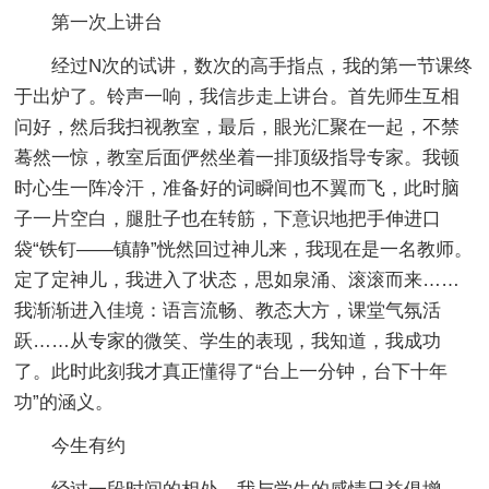
第一次上讲台
经过N次的试讲，数次的高手指点，我的第一节课终
于出炉了。铃声一响，我信步走上讲台。首先师生互相
问好，然后我扫视教室，最后，眼光汇聚在一起，不禁
蓦然一惊，教室后面俨然坐着一排顶级指导专家。我顿
时心生一阵冷汗，准备好的词瞬间也不翼而飞，此时脑
子一片空白，腿肚子也在转筋，下意识地把手伸进口
袋“铁钉——镇静”恍然回过神儿来，我现在是一名教师。
定了定神儿，我进入了状态，思如泉涌、滚滚而来……
我渐渐进入佳境：语言流畅、教态大方，课堂气氛活
跃……从专家的微笑、学生的表现，我知道，我成功
了。此时此刻我才真正懂得了“台上一分钟，台下十年
功”的涵义。
今生有约