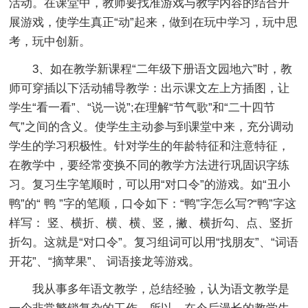
活动。在课堂中，教师要找准游戏与教学内容的结合开
展游戏，使学生真正“动”起来，做到在玩中学习，玩中思
考，玩中创新。
3、如在教学新课程“二年级下册语文园地六”时，教
师可穿插以下活动辅导教学：出示课文左上方插图，让
学生“看一看”、“说一说”;在理解“节气歌”和“二十四节
气”之间的含义。使学生主动参与到课堂中来，充分调动
学生的学习积极性。针对学生的年龄特征和注意特征，
在教学中，要经常变换不同的教学方法进行巩固识字练
习。复习生字笔顺时，可以用“对口令”的游戏。如“丑小
鸭”的“ 鸭 ”字的笔顺，口令如下：“鸭”字怎么写?“鸭”字这
样写： 竖、横折、横、横、竖，撇、横折勾、点、竖折
折勾。这就是“对口令”。复习组词可以用“找朋友”、“词语
开花”、“摘苹果”、 词语接龙等游戏。
我从事多年语文教学，总结经验，认为语文教学是