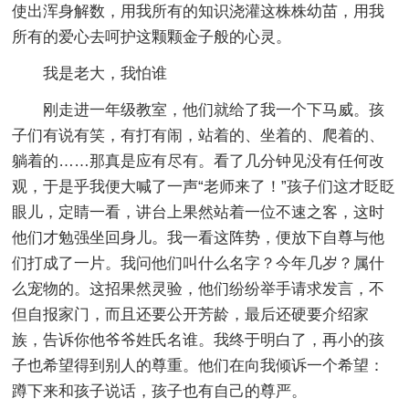
使出浑身解数，用我所有的知识浇灌这株株幼苗，用我
所有的爱心去呵护这颗颗金子般的心灵。
我是老大，我怕谁
刚走进一年级教室，他们就给了我一个下马威。孩
子们有说有笑，有打有闹，站着的、坐着的、爬着的、
躺着的……那真是应有尽有。看了几分钟见没有任何改
观，于是乎我便大喊了一声“老师来了！”孩子们这才眨眨
眼儿，定睛一看，讲台上果然站着一位不速之客，这时
他们才勉强坐回身儿。我一看这阵势，便放下自尊与他
们打成了一片。我问他们叫什么名字？今年几岁？属什
么宠物的。这招果然灵验，他们纷纷举手请求发言，不
但自报家门，而且还要公开芳龄，最后还硬要介绍家
族，告诉你他爷爷姓氏名谁。我终于明白了，再小的孩
子也希望得到别人的尊重。他们在向我倾诉一个希望：
蹲下来和孩子说话，孩子也有自己的尊严。