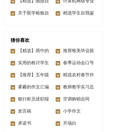
篇
我鉴定3篇
【精选】函授自
定四篇
计算机网络专业
我鉴定6篇
关于医学检验自
毕业生自我鉴定
精选学生自我鉴
我鉴定模板合集十篇
定三篇
猜你喜欢
【精选】雨中的
推荐唯美毕业留
感动的作文合集9篇
实用的检讨学生
言大全（精选70
春季运动会口号
的检讨书范文汇总九
【推荐】五年级
句）
精选农村春节作
篇
优秀作文汇总5篇
雾霾的作文汇编
文合集八篇
教师教学实习总
4篇
银行柜员述职报
结
空调购销合同
告
发言稿
小学作文
承诺书
开场白