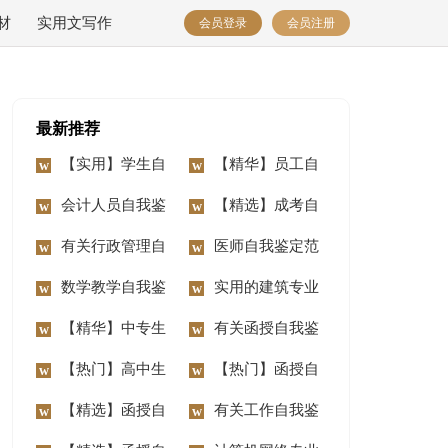
材
实用文写作
会员登录
会员注册
最新推荐
【实用】学生自
【精华】员工自
我鉴定汇总7篇
会计人员自我鉴
我鉴定模板8篇
【精选】成考自
定
有关行政管理自
我鉴定4篇
医师自我鉴定范
我鉴定合集7篇
数学教学自我鉴
文集合10篇
实用的建筑专业
定
【精华】中专生
自我鉴定3篇
有关函授自我鉴
自我鉴定10篇
【热门】高中生
定集合6篇
【热门】函授自
自我鉴定范文合集十
【精选】函授自
我鉴定集合9篇
有关工作自我鉴