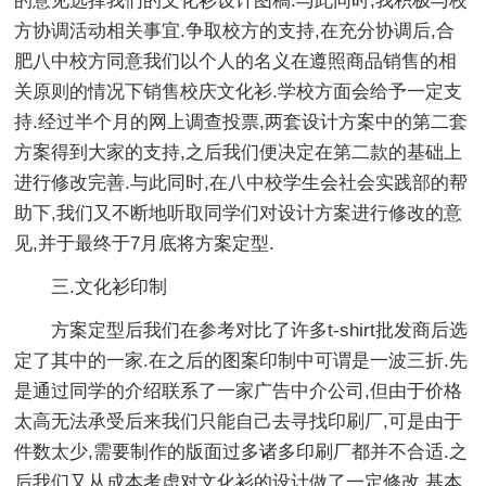
的意见选择我们的文化衫设计图稿.与此同时,我积极与校
方协调活动相关事宜.争取校方的支持,在充分协调后,合
肥八中校方同意我们以个人的名义在遵照商品销售的相
关原则的情况下销售校庆文化衫.学校方面会给予一定支
持.经过半个月的网上调查投票,两套设计方案中的第二套
方案得到大家的支持,之后我们便决定在第二款的基础上
进行修改完善.与此同时,在八中校学生会社会实践部的帮
助下,我们又不断地听取同学们对设计方案进行修改的意
见,并于最终于7月底将方案定型.
三.文化衫印制
方案定型后我们在参考对比了许多t-shirt批发商后选
定了其中的一家.在之后的图案印制中可谓是一波三折.先
是通过同学的介绍联系了一家广告中介公司,但由于价格
太高无法承受后来我们只能自己去寻找印刷厂,可是由于
件数太少,需要制作的版面过多诸多印刷厂都并不合适.之
后我们又从成本考虑对文化衫的设计做了一定修改,基本