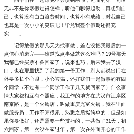
同学们在一起难免不会谈到寒假，见面的第一句话
无非不是你寒假过得怎样，听他们聊得起劲，再想到自
己，也算没有白白浪费时间，也算小有成绩，对我自己
也算是一次小小的突破吧！毕竟我整个假期还挺充
实……。
记得放假的那几天为找事做，差点没把我最后的一
点信心消磨完——难道找点事做就这么难吗？19号那天
我都已经买票准备回家了，说来也巧，后来我去了汉
口，也在那里找到了我的第一份工作，别人都说出门在
外要多长个心眼，小心被骗，还好我们一起做事的有四
个同学（不过有一个同学工作了几天就回家了）什么事
情大家都相互有个照应，我工作的地方在武汉市江岸区
南京路，是一个火锅店，叫做重庆光富火锅，我在里面
做服务员，工作不算很累，熟悉之后挺简单的，但是如
果你要做好，还是需要一些技巧的，一共做了31天，初
六回家，第一次没在家过年，第一次在外面开心的工作