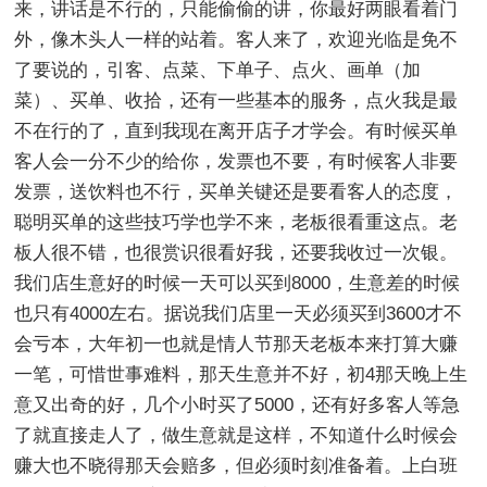
来，讲话是不行的，只能偷偷的讲，你最好两眼看着门
外，像木头人一样的站着。客人来了，欢迎光临是免不
了要说的，引客、点菜、下单子、点火、画单（加
菜）、买单、收拾，还有一些基本的服务，点火我是最
不在行的了，直到我现在离开店子才学会。有时候买单
客人会一分不少的给你，发票也不要，有时候客人非要
发票，送饮料也不行，买单关键还是要看客人的态度，
聪明买单的这些技巧学也学不来，老板很看重这点。老
板人很不错，也很赏识很看好我，还要我收过一次银。
我们店生意好的时候一天可以买到8000，生意差的时候
也只有4000左右。据说我们店里一天必须买到3600才不
会亏本，大年初一也就是情人节那天老板本来打算大赚
一笔，可惜世事难料，那天生意并不好，初4那天晚上生
意又出奇的好，几个小时买了5000，还有好多客人等急
了就直接走人了，做生意就是这样，不知道什么时候会
赚大也不晓得那天会赔多，但必须时刻准备着。上白班