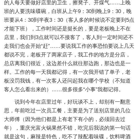
的人每天要做好店里的卫生，擦凳子、开煤气……上晚
班的人要洗味碟碗，白班从上午9：30到晚上9：30，晚
班要从4：30到半夜3：30（客人多的时候说不定要到5点
才能下班），工作时间还是挺长的，要是老板晚上不在
店里，我们到3点就可以不接客了，客人到一定时间还不
走我们也会开始“赶”……要说我工作的事恐怕要说上几天
都说不完，老板开了两家店子，我工作的地方是分店，
总店离我们很近，这边差什么就往那边跑，那边也是一
样。工作的每一天我都记得，有一次我开错了单子，老
板没罚我钱，有一次客人还问起我在哪个学校（不知道
客人怎么看出来的）……很多很多“小事”我都记得。
说到今年在店里过年，好玩谈不上，却别有一翻意
思，年前吃过一次员工餐，主要是为了送别店里的几位
大师傅（因为他们都是上有老下有小的，必须回去过
年），重庆光富火锅果然不错，吃完后我说的第一句话
就是这句，麻辣是特色，吃不了辣配着味碟，饮料啤酒