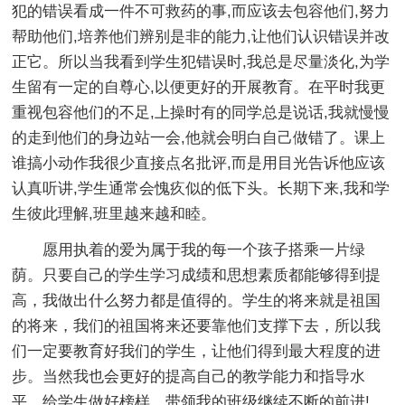
犯的错误看成一件不可救药的事,而应该去包容他们,努力
帮助他们,培养他们辨别是非的能力,让他们认识错误并改
正它。所以当我看到学生犯错误时,我总是尽量淡化,为学
生留有一定的自尊心,以便更好的开展教育。在平时我更
重视包容他们的不足,上操时有的同学总是说话,我就慢慢
的走到他们的身边站一会,他就会明白自己做错了。课上
谁搞小动作我很少直接点名批评,而是用目光告诉他应该
认真听讲,学生通常会愧疚似的低下头。长期下来,我和学
生彼此理解,班里越来越和睦。
愿用执着的爱为属于我的每一个孩子搭乘一片绿
荫。只要自己的学生学习成绩和思想素质都能够得到提
高，我做出什么努力都是值得的。学生的将来就是祖国
的将来，我们的祖国将来还要靠他们支撑下去，所以我
们一定要教育好我们的学生，让他们得到最大程度的进
步。当然我也会更好的提高自己的教学能力和指导水
平，给学生做好榜样，带领我的班级继续不断的前进!