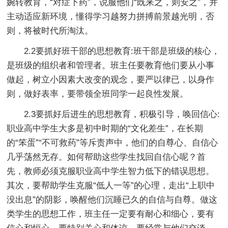
婉转教育，“对症下药”，说服他们“既来之，则安之”，并
主动适应新环境，懂得学习越努力拼搏前景越光明，否
则，将被时代所淘汰。
2.2要抓好班干部的思想教育:班干部是班级的核心，
是班级的组织者和管理者。班主任要教育他们要从小事
做起，树立小因素大改变的观念，要严以律已，以身作
则，做好表率，要带领全班同学一起良性发展。
2.3要抓好后进生的思想教育，积极引导，唤回信心:
职业高中学生大多是初中时期的“文化差生”，在长期
的“笨蛋”“不可救药”等斥责声中，他们的自尊心、自信心
几乎荡然无存。如何帮助这些学生找回自信心呢？首
先，教师必须克服职业高中学生智力低下的错误思想。
其次，要帮助学生克服“低人一等”的心理，走出“上职中
没出息”的阴影，唤醒他们沉睡已久的自信与自尊。做这
类学生的思想工作，班主任一定要有耐心和细心，要有