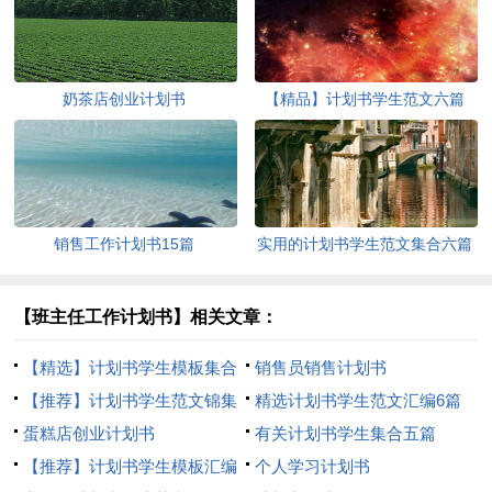
奶茶店创业计划书
【精品】计划书学生范文六篇
销售工作计划书15篇
实用的计划书学生范文集合六篇
【班主任工作计划书】相关文章：
【精选】计划书学生模板集合
销售员销售计划书
九篇
【推荐】计划书学生范文锦集
精选计划书学生范文汇编6篇
8篇
蛋糕店创业计划书
有关计划书学生集合五篇
【推荐】计划书学生模板汇编
个人学习计划书