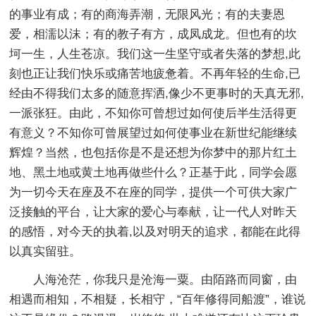
的事业有成；有的商海弄潮，无限风光；有的夫妻恩
爱，相濡以沫；有的教子有方，成凤成龙。但也有的坎
坷一生，人生苍凉。我们这一生坚守或者失落的梦想,此
刻也正让我们快乐或痛苦地疲惫着。不再年轻的生命,已
经由不得我们太多的随意挥洒,像少不更事时的天真无邪,
一派张狂。由此，不知你可曾想过如何使后半生活得更
有意义？不知你可曾展望过如何使事业在新世纪能继续
辉煌？当然，也包括你是不是还想为你梦中的那片红土
地、黑土地或黄土地再做些什么？正基于此，同学会愿
为一切今天在座及不在座的同学，提供一个可供大家广
泛接触的平台，让大家的爱心与奉献，让一代人对昨天
的感悟，对今天的执着,以及对明天的追求，都能在此得
以真实留驻。
人海沧茫，你我只是沧海一粟。由陌路而同窗，由
相遇而相知，不相疑，长相守，“百年修得同船渡”，谁说