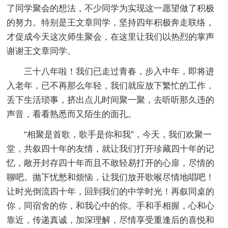
了同学聚会的想法，不少同学为实现这一愿望做了积极
的努力。特别是王文章同学，坚持四年积极奔走联络，
才促成今天这次师生聚会，在这里让我们以热烈的掌声
谢谢王文章同学。
三十八年啦！我们已走过青春，步入中年，即将进
入老年，已不再那么年轻，我们就应放下繁忙的工作，
丢下生活琐事，挤出点儿时间聚一聚，去听听那久违的
声音，看看熟悉而又陌生的面孔。
“相聚是首歌，歌手是你和我”，今天，我们欢聚一
堂，共叙四十年的友情，就让我们打开珍藏四十年的记
忆，敞开封存四十年而且不敢轻易打开的心扉，尽情的
聊吧。抛下忧愁和烦恼，让我们放开歌喉尽情地唱吧！
让时光倒流四十年，回到我们的中学时光！再叙同桌的
你，同宿舍的你，和我心中的你。手和手相握，心和心
靠近，传递真诚，加深理解，尽情享受重逢后的喜悦和