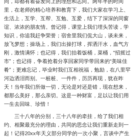
同，却都有着奋发向上的理想和志向。两年半的时间
里，在老师的精心培养和教育下，我们大家在学习上、
生活上，互学、互帮、互勉、互爱，结下了深深的同窗
谊、浓浓的朋友情。曾记得，课堂上我们埋头苦读，学
知识，你追我赶争荣誉；宿舍里我们侃大山，谈未来，
放飞梦想；操场上，我们出操打球，挥洒汗水，血气方
刚，激情满怀；也记得，我们抬着饭桶，菜桶，“招摇过
市”；也记得，争着抢着分享回家同学带回来的“美味佳
肴”；更难忘记，毕业时我们互相祝福，勉励，在八里罕
河边洒泪而别。一桩桩、一件件，历历再现，犹在昨
天！当年我们所做一切，无论是对还是错，现在想来，
都那么美好，那么亲切。这是一种财富，足以让我们用
一生去回味、珍惜！
三十八年的分别，三十八年的牵挂，给了我们相
约、相聚最充分的理由，共同的思念让我们重新走到一
起！记得20xx年天义部分同学的一次小聚，言谈中产生