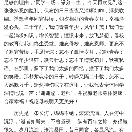
足够的理由，“同学一场，缘分一生”。今天再次见到这一
张张熟悉的脸孔，伏布的日日夜夜又清晰如昨，浮想联
翩。遥想当年同窗共读，朝夕相处的青春岁月，幸福洋
溢心头。二十年前，我们青春年少，风华正茂！我们曾
一起渴求知识，增长智慧，憧憬未来，放飞梦想，母校
的教育使我们终生受益。难忘母校，难忘恩师。更忘不
了寒窗苦读，手足情深；忘不了激情岁月，如歌青春；
忘不了年少轻狂，凌云壮志；忘不了情窦初开，秋夜私
语。在那里，留下了我们太多的回忆，撒下了我们太多
的笑语。那梦萦魂牵的日子，转瞬又隔二十载，怎不让
人感慨万千，黯然神伤呢？在这里，让我代表全体同学
深情地说一声：“谢谢您，老师”，并祝愿老师身体健康，
合家幸福！祝愿母校明天更美好！
历史是一条长河，绵绵不绝，滚滚流淌。人在河中
沉浮，“逝者如斯夫，不舍昼夜”，纵有百年之旅，亦很短
很短。岁月流逝，沧海桑田，昔日同窗，各显风流。有