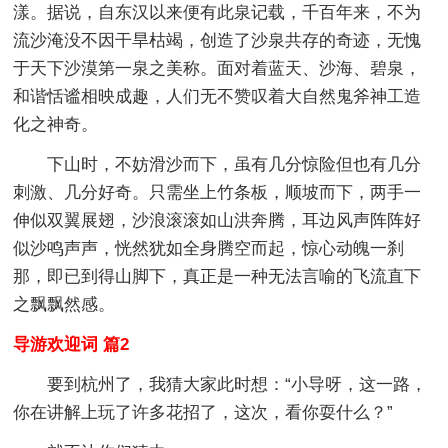
漾。据说，自东汉以来便有此泉记载，千百年来，不为
流沙淹没不因干旱枯竭，创造了沙泉共存的奇迹，无愧
于天下沙漠第一泉之美称。面对着蓝天、沙海、碧泉，
和谐恬谧相映成趣，人们无不赞叹着大自然鬼斧神工造
化之神奇。
下山时，不妨滑沙而下，虽有几分惊险但也有几分
刺激、几分好奇。只需坐上竹条板，顺坡而下，两手一
伸似双翼展翅，沙浪滚滚如山洪奔腾，耳边风声阵阵好
似沙鸣声声，恍然犹如全身腾空而起，惊心动魄一刹
那，即已到得山脚下，真正是一种无法言喻的飞流直下
之飘飘然感。
导游欢迎词 篇2
要到杭州了，我猜大家此时想：“小导呀，这一路，
你在讲解上玩了许多花招了，这次，看你耍什么？”