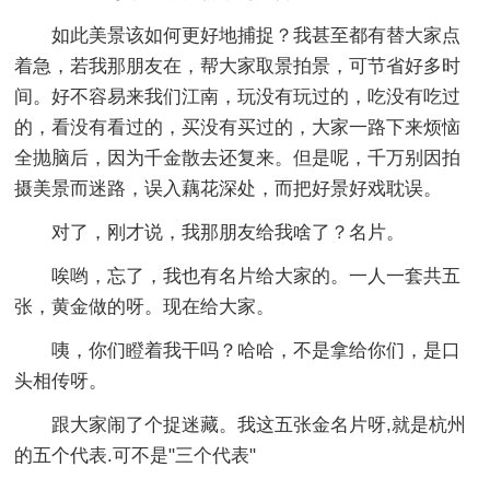
如此美景该如何更好地捕捉？我甚至都有替大家点
着急，若我那朋友在，帮大家取景拍景，可节省好多时
间。好不容易来我们江南，玩没有玩过的，吃没有吃过
的，看没有看过的，买没有买过的，大家一路下来烦恼
全抛脑后，因为千金散去还复来。但是呢，千万别因拍
摄美景而迷路，误入藕花深处，而把好景好戏耽误。
对了，刚才说，我那朋友给我啥了？名片。
唉哟，忘了，我也有名片给大家的。一人一套共五
张，黄金做的呀。现在给大家。
咦，你们瞪着我干吗？哈哈，不是拿给你们，是口
头相传呀。
跟大家闹了个捉迷藏。我这五张金名片呀,就是杭州
的五个代表.可不是"三个代表"