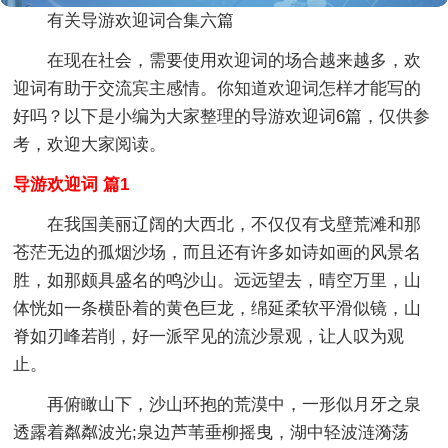
有关导游欢迎词合集六篇
在现在社会，需要使用欢迎词的场合越来越多，欢
迎词有助于交流宾主感情。你知道欢迎词怎样才能写的
好吗？以下是小编为大家整理的导游欢迎词6篇，仅供参
考，欢迎大家阅读。
导游欢迎词 篇1
在我国美丽辽阔的大西北，不仅仅有戈壁荒滩和那
苍茫无边的孤烟沙场，而且还有许多如诗如画的风景名
胜，如那颇具盛名的鸣沙山。远远望去，晴空万里，山
体恍如一条横卧着的黄色巨龙，绵延柔软平滑似镜，山
脊如刃峰若削，好一派罕见的流沙景观，让人叹为观
止。
再俯瞰山下，沙山环抱的荒漠中，一形似月牙之泉
透露着粼粼波光;泉边芦苇垂柳摇曳，湖中轻波涟漪荡