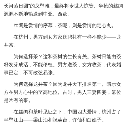
长河落日圆"的戈壁滩，最终将令世人惊赞、争抢的丝绸
源源不断地输送到中亚、西欧。
丝绸是爱情的序幕，茶呢，则是爱情的定心丸。
在杭州，男方到女方家送聘礼有一样不能少——龙
井茶。
为何选择茶？这和茶树的生长有关。茶树只能由茶
籽发芽成活，不能移植。男方送茶，女方收茶，代表婚
事已定，不可改弦易张。
为何选择龙井茶？因为龙井天下排名第一。暗示女
方在男方心中的至高地位。古时，男人三妻四妾，篡位
是常有的事。
在丝绸和茶叶见证之下，中国四大爱情，杭州占了
半壁江山——梁山泊和祝英台，许仙和白娘子。