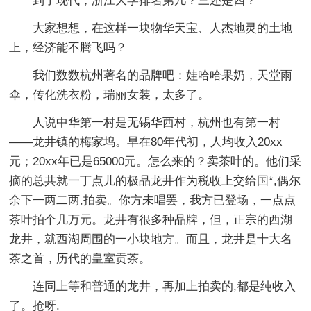
到了现代，浙江大学排名第几？三还是四？
大家想想，在这样一块物华天宝、人杰地灵的土地
上，经济能不腾飞吗？
我们数数杭州著名的品牌吧：娃哈哈果奶，天堂雨
伞，传化洗衣粉，瑞丽女装，太多了。
人说中华第一村是无锡华西村，杭州也有第一村
——龙井镇的梅家坞。早在80年代初，人均收入20xx
元；20xx年已是65000元。怎么来的？卖茶叶的。他们采
摘的总共就一丁点儿的极品龙井作为税收上交给国*,偶尔
余下一两二两,拍卖。你方未唱罢，我方已登场，一点点
茶叶拍个几万元。龙井有很多种品牌，但，正宗的西湖
龙井，就西湖周围的一小块地方。而且，龙井是十大名
茶之首，历代的皇室贡茶。
连同上等和普通的龙井，再加上拍卖的,都是纯收入
了。抢呀.