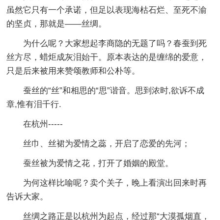
虽然它只有一个承诺，但足以表现海枯石烂、至死不渝
的坚贞，那就是——丝绸。
为什么呢？大家想起李商隐的无题了吗？春蚕到死
丝方尽，蜡炬成灰泪始干。原本表达的是缠绵的爱意，
只是后来被用来赞颂教师和公朴等。
蚕丝的“丝”和相思的“思”谐音。思到浓时,欲诉不成
章,惟有泪千行.
在杭州-----
丝巾、丝裙为爱情之蕊，开启了恋爱的先河；
蚕丝被为爱情之花，打开了婚姻的殿堂。
为何这样比喻呢？卖个关子，晚上看演出回来时再
告诉大家。
丝绸之路正是以杭州为起点，经过那“大漠孤烟直，