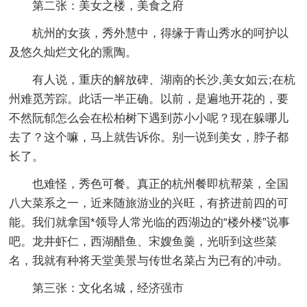
第二张：美女之楼，美食之府
杭州的女孩，秀外慧中，得缘于青山秀水的呵护以
及悠久灿烂文化的熏陶。
有人说，重庆的解放碑、湖南的长沙,美女如云;在杭
州难觅芳踪。此话一半正确。以前，是遍地开花的，要
不然阮郁怎么会在松柏树下遇到苏小小呢？现在躲哪儿
去了？这个嘛，马上就告诉你。别一说到美女，脖子都
长了。
也难怪，秀色可餐。真正的杭州餐即杭帮菜，全国
八大菜系之一，近来随旅游业的兴旺，有挤进前四的可
能。我们就拿国*领导人常光临的西湖边的“楼外楼”说事
吧。龙井虾仁，西湖醋鱼、宋嫂鱼羹，光听到这些菜
名，我就有种将天堂美景与传世名菜占为已有的冲动。
第三张：文化名城，经济强市