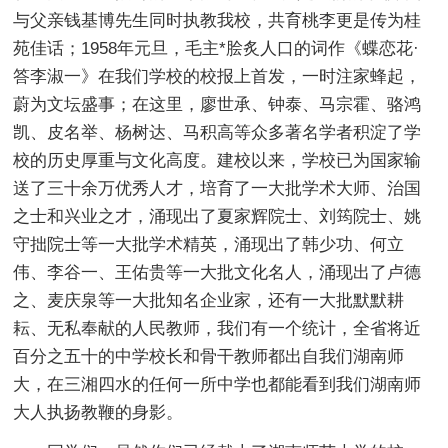
与父亲钱基博先生同时执教我校，共育桃李更是传为桂
苑佳话；1958年元旦，毛主*脍炙人口的词作《蝶恋花·
答李淑一》在我们学校的校报上首发，一时注家蜂起，
蔚为文坛盛事；在这里，廖世承、钟泰、马宗霍、骆鸿
凯、皮名举、杨树达、马积高等众多著名学者积淀了学
校的历史厚重与文化高度。建校以来，学校已为国家输
送了三十余万优秀人才，培育了一大批学术大师、治国
之士和兴业之才，涌现出了夏家辉院士、刘筠院士、姚
守拙院士等一大批学术精英，涌现出了韩少功、何立
伟、李谷一、王佑贵等一大批文化名人，涌现出了卢德
之、麦庆泉等一大批知名企业家，还有一大批默默耕
耘、无私奉献的人民教师，我们有一个统计，全省将近
百分之五十的中学校长和骨干教师都出自我们湖南师
大，在三湘四水的任何一所中学也都能看到我们湖南师
大人执扬教鞭的身影。