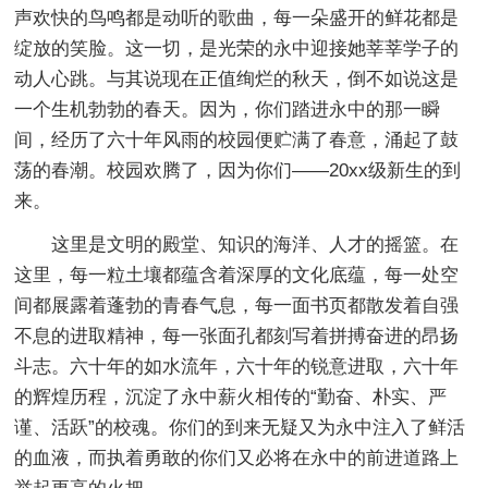
声欢快的鸟鸣都是动听的歌曲，每一朵盛开的鲜花都是
绽放的笑脸。这一切，是光荣的永中迎接她莘莘学子的
动人心跳。与其说现在正值绚烂的秋天，倒不如说这是
一个生机勃勃的春天。因为，你们踏进永中的那一瞬
间，经历了六十年风雨的校园便贮满了春意，涌起了鼓
荡的春潮。校园欢腾了，因为你们——20xx级新生的到
来。
这里是文明的殿堂、知识的海洋、人才的摇篮。在
这里，每一粒土壤都蕴含着深厚的文化底蕴，每一处空
间都展露着蓬勃的青春气息，每一面书页都散发着自强
不息的进取精神，每一张面孔都刻写着拼搏奋进的昂扬
斗志。六十年的如水流年，六十年的锐意进取，六十年
的辉煌历程，沉淀了永中薪火相传的“勤奋、朴实、严
谨、活跃”的校魂。你们的到来无疑又为永中注入了鲜活
的血液，而执着勇敢的你们又必将在永中的前进道路上