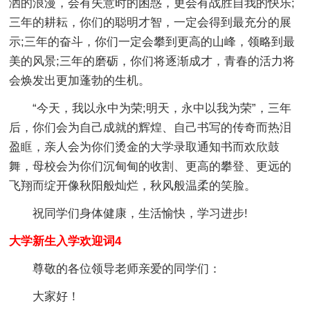
洒的浪漫，会有失意时的困惑，更会有战胜自我的快乐;
三年的耕耘，你们的聪明才智，一定会得到最充分的展
示;三年的奋斗，你们一定会攀到更高的山峰，领略到最
美的风景;三年的磨砺，你们将逐渐成才，青春的活力将
会焕发出更加蓬勃的生机。
“今天，我以永中为荣;明天，永中以我为荣”，三年
后，你们会为自己成就的辉煌、自己书写的传奇而热泪
盈眶，亲人会为你们烫金的大学录取通知书而欢欣鼓
舞，母校会为你们沉甸甸的收割、更高的攀登、更远的
飞翔而绽开像秋阳般灿烂，秋风般温柔的笑脸。
祝同学们身体健康，生活愉快，学习进步!
大学新生入学欢迎词4
尊敬的各位领导老师亲爱的同学们：
大家好！