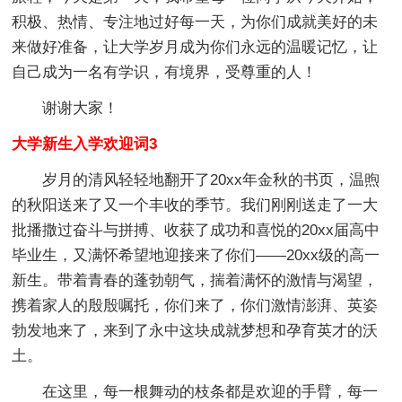
积极、热情、专注地过好每一天，为你们成就美好的未
来做好准备，让大学岁月成为你们永远的温暖记忆，让
自己成为一名有学识，有境界，受尊重的人！
谢谢大家！
大学新生入学欢迎词3
岁月的清风轻轻地翻开了20xx年金秋的书页，温煦
的秋阳送来了又一个丰收的季节。我们刚刚送走了一大
批播撒过奋斗与拼搏、收获了成功和喜悦的20xx届高中
毕业生，又满怀希望地迎接来了你们——20xx级的高一
新生。带着青春的蓬勃朝气，揣着满怀的激情与渴望，
携着家人的殷殷嘱托，你们来了，你们激情澎湃、英姿
勃发地来了，来到了永中这块成就梦想和孕育英才的沃
土。
在这里，每一根舞动的枝条都是欢迎的手臂，每一