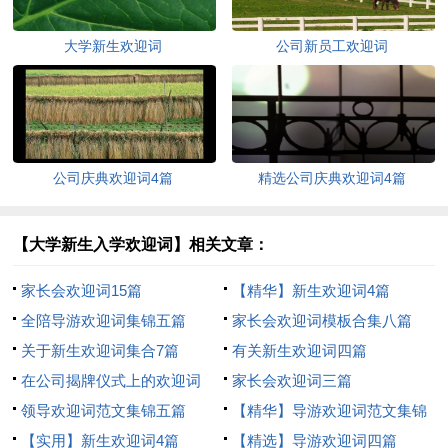
大学新生欢迎词
公司新员工欢迎词
公司庆典欢迎词4篇
精选公司庆典欢迎词4篇
【大学新生入学欢迎词】相关文章：
家长会欢迎词15篇
【精华】新生欢迎词4篇
全陪导游欢迎词集锦五篇
家长会欢迎词模板合集八篇
关于新生欢迎词集合7篇
有关新生欢迎词四篇
在公司揭牌仪式上的欢迎词
家长会欢迎词三篇
领导欢迎词范文集锦五篇
【精华】导游欢迎词范文集锦
【实用】新生欢迎词4篇
7篇
【精选】导游欢迎词四篇