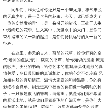
举起更高的火把。
同学们，昨天也许你还只是一个66无虑、稚气未脱
的天真少年，是一朵含苞的花蕾。今天，你已经成为了
一位英姿勃发的青年，是一朵盛开的鲜花，正处于人生
中最绚烂的花季。进入高中，跨进永中的大门，是你们
奋斗追求的又一新的起点，是你们扬帆远行的又一新的
征程。
在这里，参天的古木、蓊郁的花草，给你舒爽的空
气;老师的点拔指引、朗朗的书声，给你知识的浸染;嘹亮
的歌声、美丽的书画，给你艺术的熏陶;春风化雨般的真
情关爱，冬日暖阳般的真诚相助，你的心定不会冷寂;兄
弟姐妹般的真切情谊、温情大家庭的和睦温馨，你的身
影绝不会孤单。刚走进高中校园的你们像一颗萌动的种
子，一只振翅欲飞的雏鹰，而这里，就是你们播种希望
的肥沃土地，就是你们展翅高飞的广阔天空，是你们大
学梦圆的圣地!来吧，同学们，这里有慈如父母的老师，