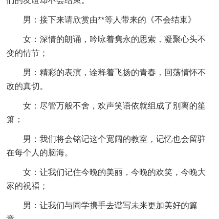
们的友谊却不会结束。
男：接下来请欣赏由**等人带来的《不会结束》
女：深情的朗诵，吟咏着隽永的思索，凝聚心头不
变的情节；
男：精彩的表演，诠释着飞扬的青春，回荡情怀不
改的真切。
女：尽管万般不舍，欢声笑语依就组成了别离的笙
箫；
男：我们将会铭记这个宽阔的教室，记忆也会留驻
在每个人的脑海。
女：让我们记住今晚的美丽，今晚的欢笑，今晚大
家的祝福；
男：让我们与同学携手去谱写未来更加美好的篇