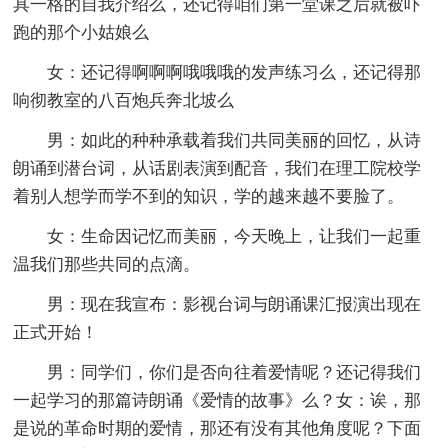
具一格的自我介绍么，还记得咱们第一堂课之后就被吓
跑的那个小姑娘么
女：还记得啊啊啊哦哦哦的发声练习么，还记得那
响彻教室的八百炮兵奔北坡么
男：如此的种种承载着我们共同美丽的回忆，从诗
朗诵到潜台词，从话剧表演到配音，我们在理工院校学
着别人想学而学不到的知识，学的越来越不要脸了。
女：生命因记忆而美丽，今天晚上，让我们一起重
温我们那些共同的点滴。
男：现在我宣布：影视台词与朗诵课汇报演出现在
正式开始！
男：同学们，你们是否向往着爱情呢？还记得我们
一起学习的那篇诗朗诵《爱情的故事》么？女：诶，那
是说的革命时期的爱情，那还有没有其他角度呢？下面