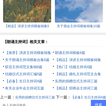
【精选】演讲主持词模板锦集5
关于酒会主持词模板锦集10篇
篇
【朗诵主持词】相关文章：
【推荐】演讲主持词模板锦集
朗诵主持词模板6篇
7篇
关于朗诵主持词模板合集6篇
【精品】演讲主持词模板锦集
联谊主持词范文集锦6篇
五篇
【热门】结婚主持词4篇
结婚仪式主持词汇编5篇
【精品】婚礼主持词范文合集
【必备】生日主持词4篇
9篇
实用的捐赠仪式主持词三篇
有关企业年会主持词五篇
【精品】招商会主持词三篇
上一篇：
下一篇：
实用的捐赠仪式主持词三篇
【必备】生日主持词4篇