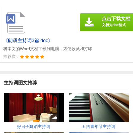
点击下载文档
文档为doc格式
《朗诵主持词3篇.doc》
将本文的Word文档下载到电脑，方便收藏和打印
推荐度：
主持词图文推荐
好日子舞蹈主持词
五四青年节主持词