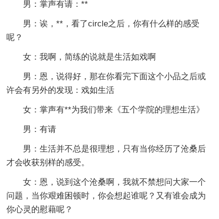
男：掌声有请：**
男：诶，**，看了circle之后，你有什么样的感受
呢？
女：我啊，简练的说就是生活如戏啊
男：恩，说得好，那在你看完下面这个小品之后或
许会有另外的发现：戏如生活
女：掌声有**为我们带来《五个学院的理想生活》
男：有请
男：生活并不总是很理想，只有当你经历了沧桑后
才会收获别样的感受。
女：恩，说到这个沧桑啊，我就不禁想问大家一个
问题，当你艰难困顿时，你会想起谁呢？又有谁会成为
你心灵的慰藉呢？