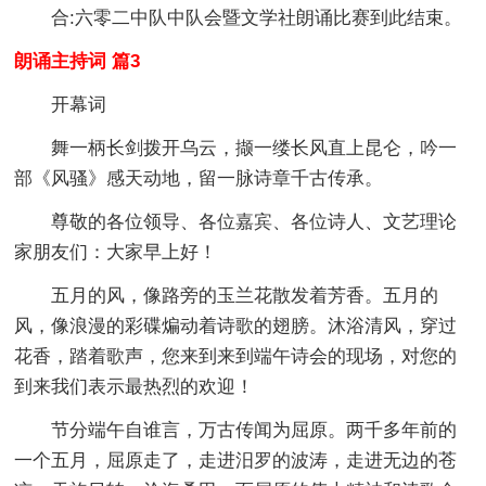
合:六零二中队中队会暨文学社朗诵比赛到此结束。
朗诵主持词 篇3
开幕词
舞一柄长剑拨开乌云，撷一缕长风直上昆仑，吟一
部《风骚》感天动地，留一脉诗章千古传承。
尊敬的各位领导、各位嘉宾、各位诗人、文艺理论
家朋友们：大家早上好！
五月的风，像路旁的玉兰花散发着芳香。五月的
风，像浪漫的彩碟煸动着诗歌的翅膀。沐浴清风，穿过
花香，踏着歌声，您来到来到端午诗会的现场，对您的
到来我们表示最热烈的欢迎！
节分端午自谁言，万古传闻为屈原。两千多年前的
一个五月，屈原走了，走进汨罗的波涛，走进无边的苍